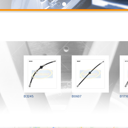
B3245
B0607
B171