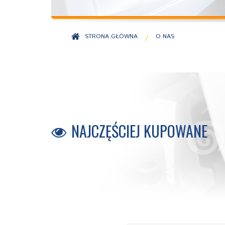
STRONA GŁÓWNA
O NAS
/
NAJCZĘŚCIEJ KUPOWANE
B0610
B4000
B1000