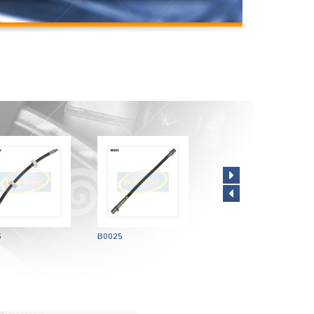
6
B0025
B1718