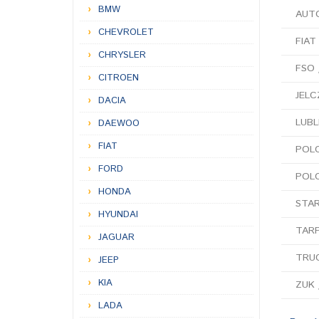
BMW
AUT
CHEVROLET
FIAT
CHRYSLER
FSO 
CITROEN
JELC
DACIA
LUBLI
DAEWOO
FIAT
POL
FORD
POLO
HONDA
STA
HYUNDAI
TAR
JAGUAR
TRUC
JEEP
KIA
ZUK 
LADA