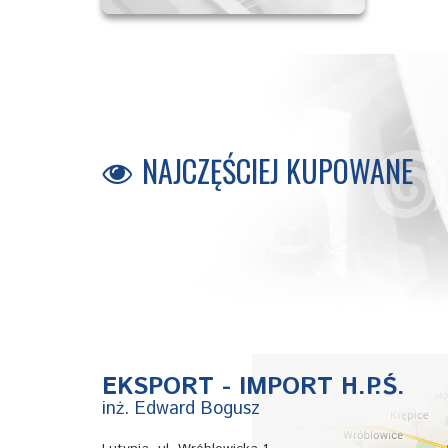
NAJCZĘŚCIEJ KUPOWANE
B0610
B4000
B1000
EKSPORT - IMPORT H.P.Ś.
inż. Edward Bogusz