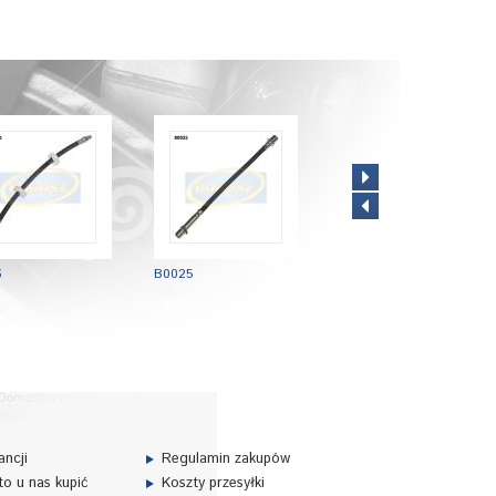
6
B0025
B1718
ncji
Regulamin zakupów
o u nas kupić
Koszty przesyłki