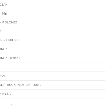
OSAN
 126p
/ POLONEZ
Z
N / LUBLIN II.
ONEZ
NEZ (sedan)
R
PAN
K/TRUCK PLUS ukł. Lucas
/ NYSA