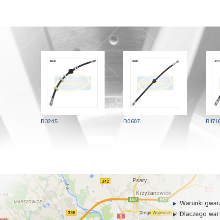
B3245
B0607
B171
Warunki gwara
Dlaczego wart