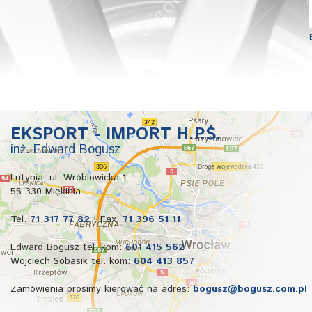
B4000
B1000
EKSPORT - IMPORT H.P.Ś.
inż. Edward Bogusz
Lutynia, ul. Wróblowicka 1
55-330 Miękinia
Tel.
71 317 77 82
| Fax.
71 396 51 11
Edward Bogusz tel. kom:
601 415 562
Wojciech Sobasik tel. kom:
604 413 857
Zamówienia prosimy kierować na adres:
bogusz@bogusz.com.pl