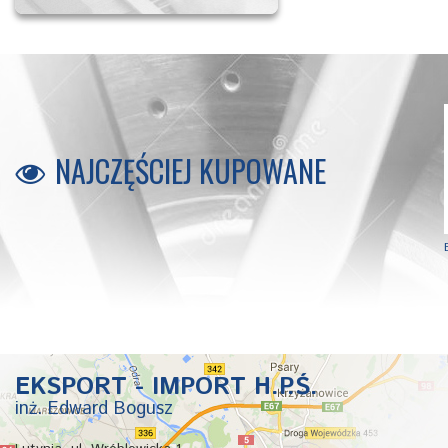
NAJCZĘŚCIEJ KUPOWANE
B4000
B1000
EKSPORT - IMPORT H.P.Ś.
inż. Edward Bogusz