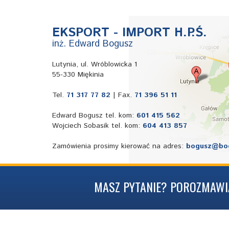
EKSPORT - IMPORT H.P.Ś.
inż. Edward Bogusz
Lutynia, ul. Wróblowicka 1
55-330 Miękinia
Tel.
71 317 77 82
| Fax.
71 396 51 11
Edward Bogusz tel. kom:
601 415 562
Wojciech Sobasik tel. kom:
604 413 857
Zamówienia prosimy kierować na adres:
bogusz@bog
MASZ PYTANIE? POROZMAWI