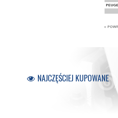
PEUGE
« POWR
NAJCZĘŚCIEJ KUPOWANE
B0610
B4000
B1000