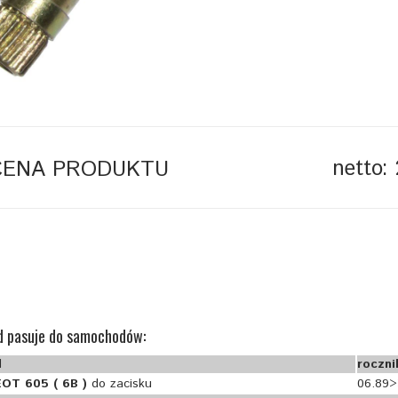
netto: 
CENA PRODUKTU
 pasuje do samochodów:
l
roczni
OT 605 ( 6B )
do zacisku
06.89