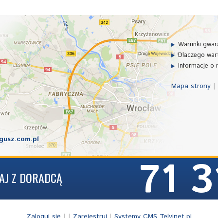
Warunki gwara
Dlaczego wart
Informacje o 
Mapa strony
|
usz.com.pl
71 3
AJ Z DORADCĄ
Zaloguj się
| |
Zarejestruj
|
Systemy CMS Telvinet.pl