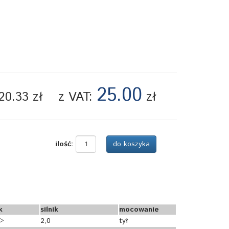
25.00
20.33 zł
z VAT:
zł
ilość:
k
silnik
mocowanie
>>
2,0
tył