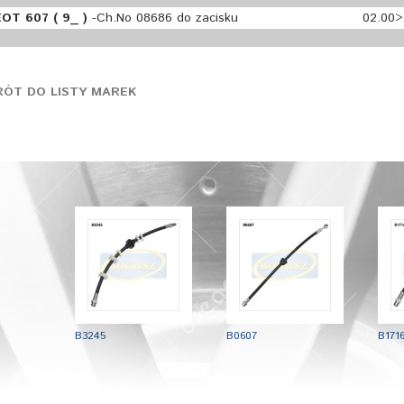
OT 607 ( 9_ )
-Ch.No 08686 do zacisku
02.00
ÓT DO LISTY MAREK
B3245
B0607
B171